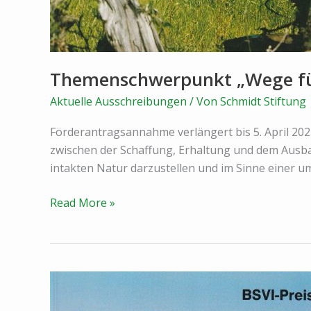
Themenschwerpunkt „Wege für
Aktuelle Ausschreibungen
/ Von
Schmidt Stiftung
Förderantragsannahme verlängert bis 5. April 202
zwischen der Schaffung, Erhaltung und dem Ausba
intakten Natur darzustellen und im Sinne einer u
Themenschwerpunkt
Read More »
„Wege
für
Konfliktlösungen
zwischen
Natur
und