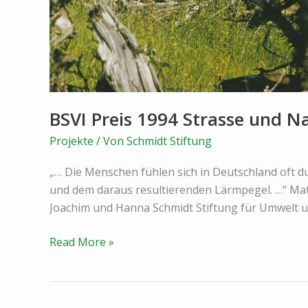
BSVI Preis 1994 Strasse und N
Projekte
/ Von
Schmidt Stiftung
„… Die Menschen fühlen sich in Deutschland oft 
und dem daraus resultierenden Lärmpegel. …“ Mat
Joachim und Hanna Schmidt Stiftung für Umwelt 
BSVI
Read More »
Preis
1994
Strasse