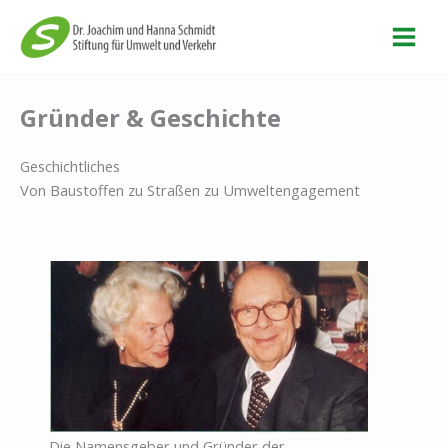
Zum
Inhalt
springen
Gründer & Geschichte
Geschichtliches
Von Baustoffen zu Straßen zu Umweltengagement
Die Namensgeber und Gründer der