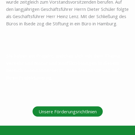
wurde zeitgleich zum Vorstandsvorsitzenden berufen. Auf
den langjährigen Geschäftsführer Herrn Dieter Schüler folgte
als Geschäftsführer Herr Heinz Lenz. Mit der Schließung des
Büros in Ilsede zog die Stiftung in ein Büro in Hamburg.
Sie haben ein Projekt, welches sich mit dem Thema
Verkehr und Natur und Konfliktlösungen in diesem
Bereich auseinandersetzt, dann freuen wir uns auf
Ihren Projektantrag.
Unsere Förderungsrichtlinien