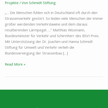
Projekte
/ Von
Schmidt Stiftung
„… Die Menschen fühlen sich in Deutschland oft durch den
Strassenverkehr gestört. So leiden viele Menschen der immer
größer werdenden Verkehrslawine und dem daraus
resultierenden Lärmpegel. …“ Matthias Wissmann,
Bundesminister für Verkehr und Schirmherr des BSVI Preis.
Mit Unterstützung der Dr. Joachim und Hanna Schmidt
Stiftung für Umwelt und Verkehr verlieh die
Bundesvereingung der Strassenbau […]
BSVI
Read More »
Preis
1994
Strasse
und
Natur