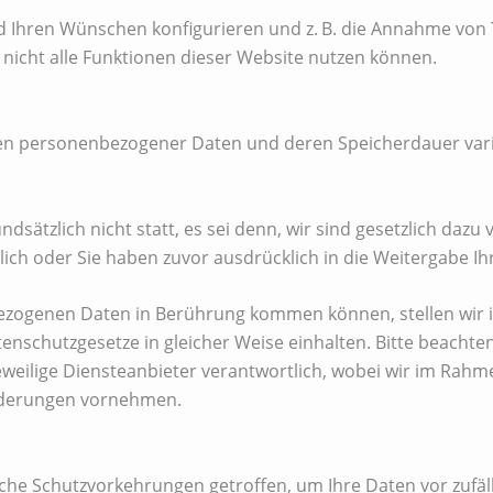
d Ihren Wünschen konfigurieren und z. B. die Annahme von 
l nicht alle Funktionen dieser Website nutzen können.
en personenbezogener Daten und deren Speicherdauer vari
dsätzlich nicht statt, es sei denn, wir sind gesetzlich dazu 
ch oder Sie haben zuvor ausdrücklich in die Weitergabe Ihr
bezogenen Daten in Berührung kommen können, stellen wir 
enschutzgesetze in gleicher Weise einhalten. Bitte beachte
r jeweilige Diensteanbieter verantwortlich, wobei wir im Ra
orderungen vornehmen.
he Schutzvorkehrungen getroffen, um Ihre Daten vor zufäll